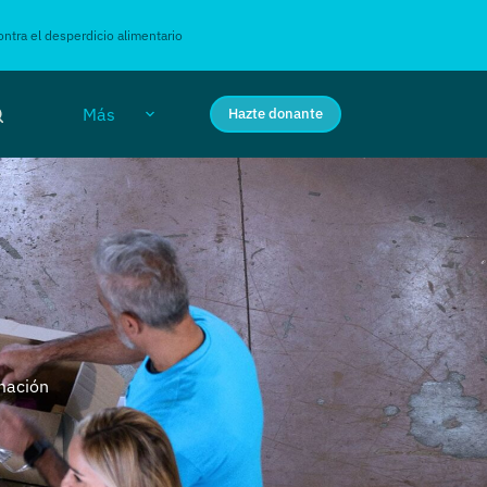
ntra el desperdicio alimentario
Más
Hazte donante
rmación