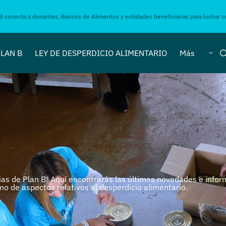
B conecta a donantes, Bancos de Alimentos y entidades beneficiarias para luchar co
LAN B
LEY DE DESPERDICIO ALIMENTARIO
Más
cias de Plan B! Aquí encontrarás las últimas novedades e info
mo de aspectos relativos al desperdicio alimentario.