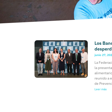
Los Banc
desperdi
junio 27, 20
La Federac
la presenta
alimentario
reunido a 
de Prevenc
Leer más