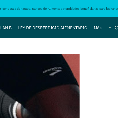
B conecta a donantes, Bancos de Alimentos y entidades beneficiarias para luchar co
LAN B
LEY DE DESPERDICIO ALIMENTARIO
Más