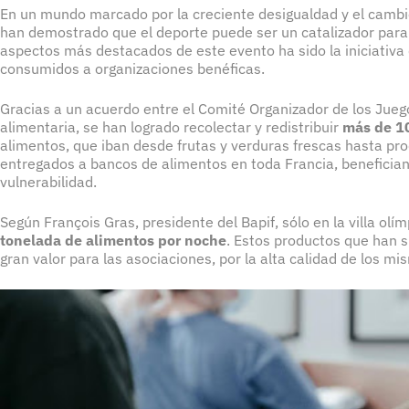
En un mundo marcado por la creciente desigualdad y el cambio
han demostrado que el deporte puede ser un catalizador para 
aspectos más destacados de este evento ha sido la iniciativa d
consumidos a organizaciones benéficas.
Gracias a un acuerdo entre el Comité Organizador de los Jueg
alimentaria, se han logrado recolectar y redistribuir
más de 1
alimentos, que iban desde frutas y verduras frescas hasta pr
entregados a bancos de alimentos en toda Francia, benefician
vulnerabilidad.
Según François Gras, presidente del Bapif, sólo en la villa ol
tonelada de alimentos por noche
. Estos productos que han 
gran valor para las asociaciones, por la alta calidad de los m